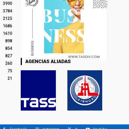
3990
3784
2125
1686
1610
898
854
827
AGENCIAS ALIADAS
260
75
21