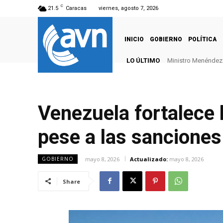
C
21.5
Caracas
viernes, agosto 7, 2026
INICIO
GOBIERNO
POLÍTICA
LO ÚLTIMO
Ministro Menéndez: 
Venezuela fortalece 
pese a las sanciones
mayo 8, 2026
Actualizado:
mayo 8, 2026
GOBIERNO
Share