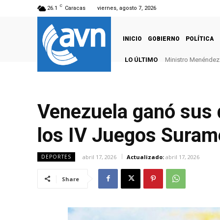
C
26.1
Caracas
viernes, agosto 7, 2026
INICIO
GOBIERNO
POLÍTICA
LO ÚLTIMO
Ministro Menéndez: 
Venezuela ganó sus 
los IV Juegos Sura
abril 17, 2026
Actualizado:
abril 17, 2026
DEPORTES
Share