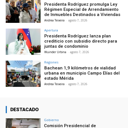
Presidenta Rodríguez promulga Ley
Régimen Especial de Arrendamiento
de Inmuebles Destinados a Viviendas
Andrea Teixeira
-
agosto 7, 2026
Apertura
Presidenta Rodríguez lanza plan
crediticio con subsidio directo para
juntas de condominio
Wuinder Urbina
-
agosto 7, 2026
Regiones
Bachean 1,9 kilómetros de vialidad
urbana en municipio Campo Elías del
estado Mérida
Andrea Teixeira
-
agosto 7, 2026
DESTACADO
Gobierno
Comisión Presidencial de