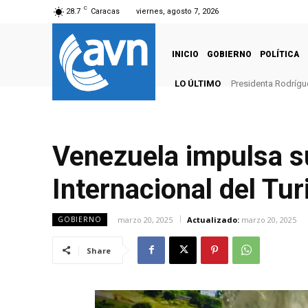
C
28.7
Caracas
viernes, agosto 7, 2026
INICIO
GOBIERNO
POLÍTICA
LO ÚLTIMO
Presidenta Rodrígu
Venezuela impulsa su
Internacional del Tu
marzo 20, 2025
Actualizado:
marzo 20, 2025
GOBIERNO
Share