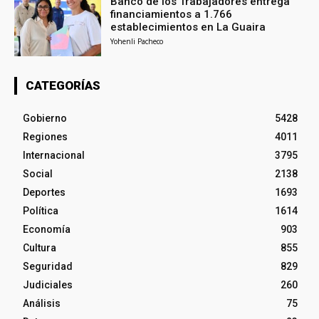
Banco de los Trabajadores entrega
financiamientos a 1.766
establecimientos en La Guaira
Yohenli Pacheco
CATEGORÍAS
Gobierno
5428
Regiones
4011
Internacional
3795
Social
2138
Deportes
1693
Política
1614
Economía
903
Cultura
855
Seguridad
829
Judiciales
260
Análisis
75