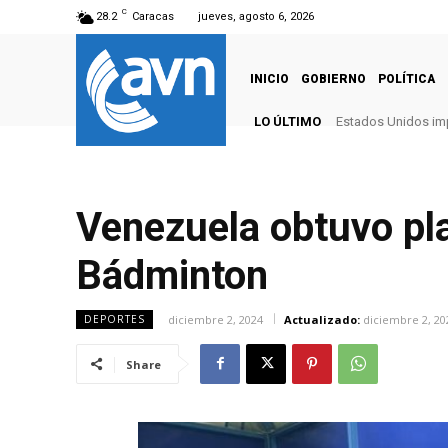
C
28.2
Caracas
jueves, agosto 6, 2026
INICIO
GOBIERNO
POLÍTICA
LO ÚLTIMO
Estados Unidos imp
Venezuela obtuvo pl
Bádminton
diciembre 2, 2024
Actualizado:
diciembre 2, 20
DEPORTES
Share