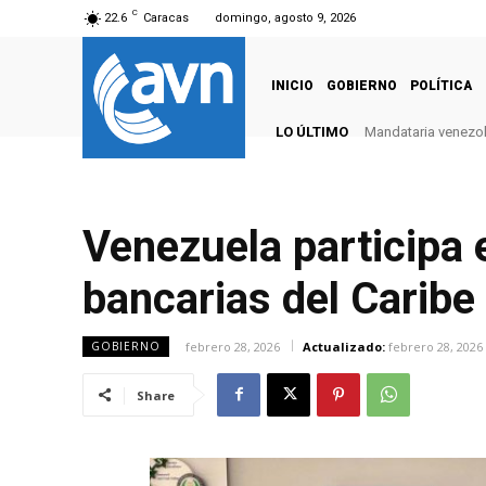
C
22.6
Caracas
domingo, agosto 9, 2026
INICIO
GOBIERNO
POLÍTICA
LO ÚLTIMO
Mandataria venezola
Venezuela participa 
bancarias del Caribe
febrero 28, 2026
Actualizado:
febrero 28, 2026
GOBIERNO
Share