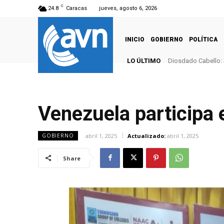
C
24.8
Caracas
jueves, agosto 6, 2026
INICIO
GOBIERNO
POLÍTICA
LO ÚLTIMO
Diosdado Cabello: 
Venezuela participa 
abril 1, 2025
Actualizado:
abril 1, 2025
GOBIERNO
Share