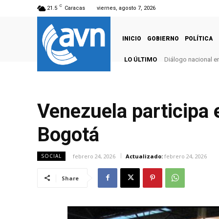
C
21.5
Caracas
viernes, agosto 7, 2026
INICIO
GOBIERNO
POLÍTICA
LO ÚLTIMO
Diálogo nacional e
Venezuela participa e
Bogotá
febrero 24, 2026
Actualizado:
febrero 24, 2026
SOCIAL
Share