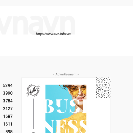
- Advertisement -
5394
3990
3784
2127
1687
1611
898