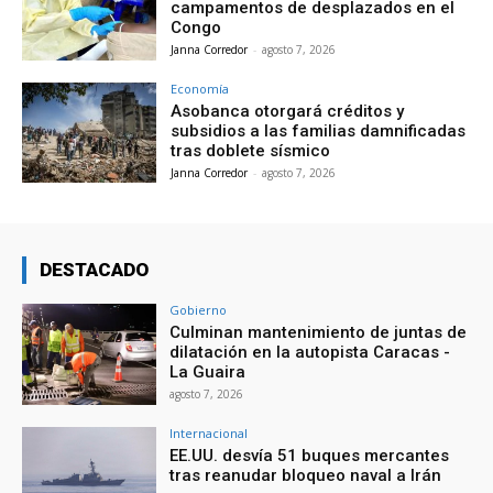
campamentos de desplazados en el
Congo
Janna Corredor
-
agosto 7, 2026
Economía
Asobanca otorgará créditos y
subsidios a las familias damnificadas
tras doblete sísmico
Janna Corredor
-
agosto 7, 2026
DESTACADO
Gobierno
Culminan mantenimiento de juntas de
dilatación en la autopista Caracas -
La Guaira
agosto 7, 2026
Internacional
EE.UU. desvía 51 buques mercantes
tras reanudar bloqueo naval a Irán