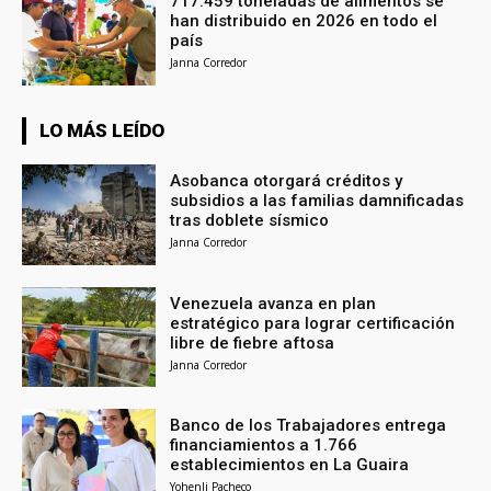
717.459 toneladas de alimentos se
han distribuido en 2026 en todo el
país
Janna Corredor
LO MÁS LEÍDO
Asobanca otorgará créditos y
subsidios a las familias damnificadas
tras doblete sísmico
Janna Corredor
Venezuela avanza en plan
estratégico para lograr certificación
libre de fiebre aftosa
Janna Corredor
Banco de los Trabajadores entrega
financiamientos a 1.766
establecimientos en La Guaira
Yohenli Pacheco