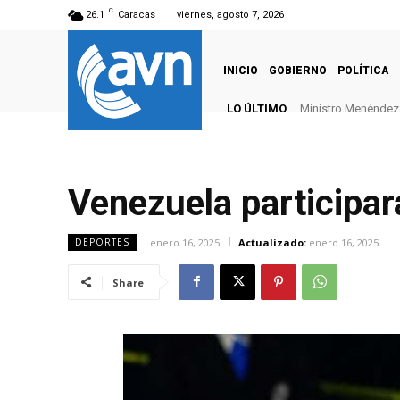
C
26.1
Caracas
viernes, agosto 7, 2026
INICIO
GOBIERNO
POLÍTICA
LO ÚLTIMO
Ministro Menéndez: 
Venezuela participar
enero 16, 2025
Actualizado:
enero 16, 2025
DEPORTES
Share