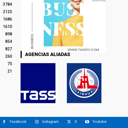
3784
2125
1686
1610
898
854
827
AGENCIAS ALIADAS
260
75
21
Facebook
Instagram
X
Youtube