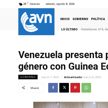
C
28
Caracas
sábado, agosto 8, 2026
INICIO
GOBIERNO
POLÍTICA
LO ÚLTIMO
Hinterlaces: 61% d
Venezuela presenta p
género con Guinea Ec
marzo 7, 2025
Actualizado:
marzo 8, 2025
GOBIERNO
Share