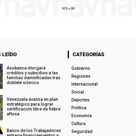
 LEÍDO
CATEGORÍAS
Asobanca otorgará
Gobierno
créditos y subsidios a las
Regiones
familias damnificadas tras
doblete sísmico
Internacional
Social
Venezuela avanza en plan
Deportes
estratégico para lograr
Política
certificación libre de fiebre
aftosa
Economía
Cultura
Banco de los Trabajadores
Seguridad
entrega financiamientos a