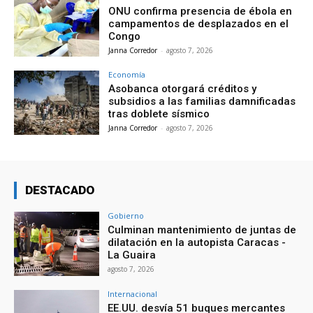
ONU confirma presencia de ébola en
campamentos de desplazados en el
Congo
Janna Corredor
-
agosto 7, 2026
Economía
Asobanca otorgará créditos y
subsidios a las familias damnificadas
tras doblete sísmico
Janna Corredor
-
agosto 7, 2026
DESTACADO
Gobierno
Culminan mantenimiento de juntas de
dilatación en la autopista Caracas -
La Guaira
agosto 7, 2026
Internacional
EE.UU. desvía 51 buques mercantes