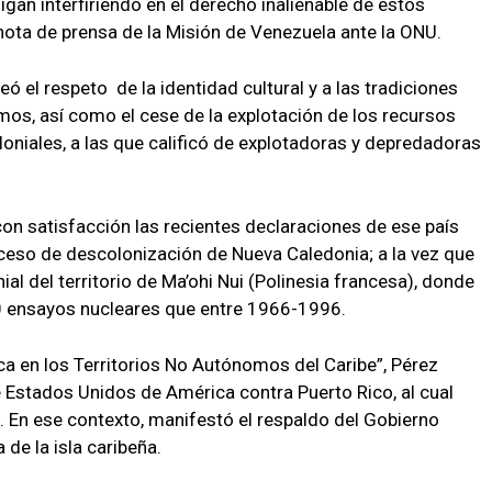
gan interfiriendo en el derecho inalienable de estos
e nota de prensa de la Misión de Venezuela ante la ONU.
eó el respeto de la identidad cultural y a las tradiciones
mos, así como el cese de la explotación de los recursos
loniales, a las que calificó de explotadoras y depredadoras
con satisfacción las recientes declaraciones de ese país
oceso de descolonización de Nueva Caledonia; a la vez que
al del territorio de Ma’ohi Nui (Polinesia francesa), donde
00 ensayos nucleares que entre 1966-1996.
ica en los Territorios No Autónomos del Caribe”, Pérez
e Estados Unidos de América contra Puerto Rico, al cual
 En ese contexto, manifestó el respaldo del Gobierno
de la isla caribeña.