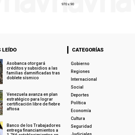
 LEÍDO
CATEGORÍAS
Asobanca otorgará
Gobierno
créditos y subsidios a las
Regiones
familias damnificadas tras
doblete sísmico
Internacional
Social
Venezuela avanza en plan
Deportes
estratégico para lograr
Política
certificación libre de fiebre
aftosa
Economía
Cultura
Banco de los Trabajadores
Seguridad
entrega financiamientos a
Judiciales
1.766 establecimientos en