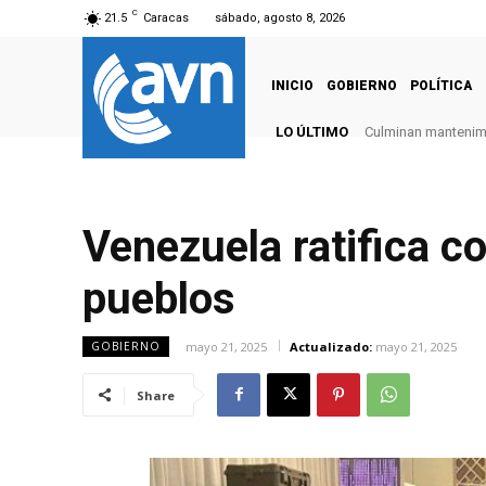
C
21.5
Caracas
sábado, agosto 8, 2026
INICIO
GOBIERNO
POLÍTICA
LO ÚLTIMO
Culminan mantenimie
Venezuela ratifica c
pueblos
mayo 21, 2025
Actualizado:
mayo 21, 2025
GOBIERNO
Share