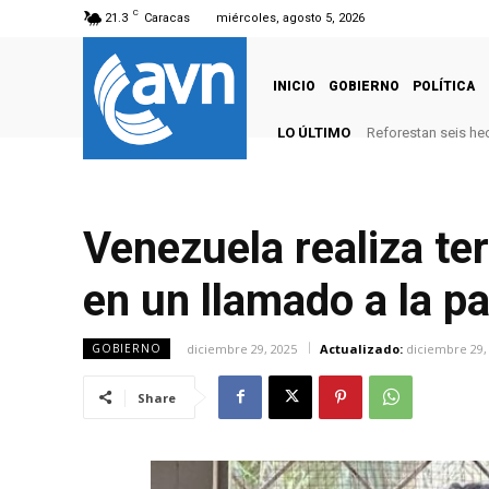
C
21.3
Caracas
miércoles, agosto 5, 2026
INICIO
GOBIERNO
POLÍTICA
LO ÚLTIMO
Reforestan seis hec
Venezuela realiza te
en un llamado a la p
diciembre 29, 2025
Actualizado:
diciembre 29,
GOBIERNO
Share