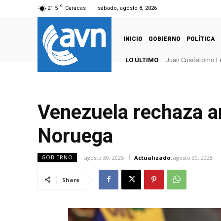
C
21.5
Caracas
sábado, agosto 8, 2026
INICIO
GOBIERNO
POLÍTICA
LO ÚLTIMO
Juan Crisóstomo F
Venezuela rechaza a
Noruega
agosto 30, 2025
Actualizado:
agosto 30, 2025
GOBIERNO
Share