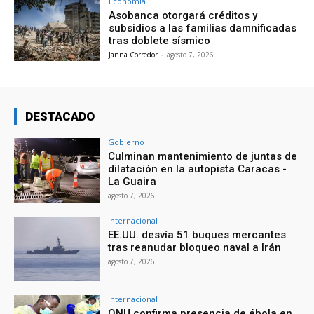
Economía
Asobanca otorgará créditos y
subsidios a las familias damnificadas
tras doblete sísmico
Janna Corredor
-
agosto 7, 2026
DESTACADO
Gobierno
Culminan mantenimiento de juntas de
dilatación en la autopista Caracas -
La Guaira
agosto 7, 2026
Internacional
EE.UU. desvía 51 buques mercantes
tras reanudar bloqueo naval a Irán
agosto 7, 2026
Internacional
ONU confirma presencia de ébola en