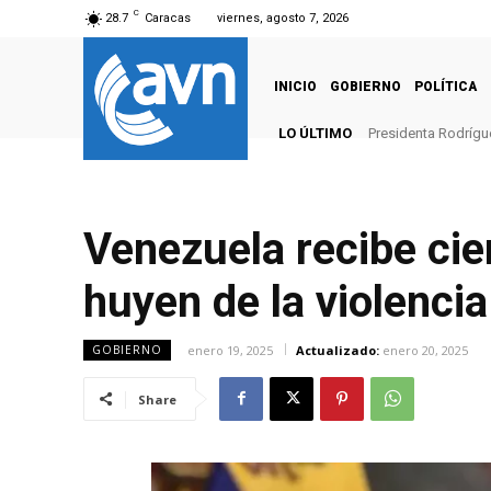
C
28.7
Caracas
viernes, agosto 7, 2026
INICIO
GOBIERNO
POLÍTICA
LO ÚLTIMO
Presidenta Rodrígu
Venezuela recibe cie
huyen de la violencia
enero 19, 2025
Actualizado:
enero 20, 2025
GOBIERNO
Share