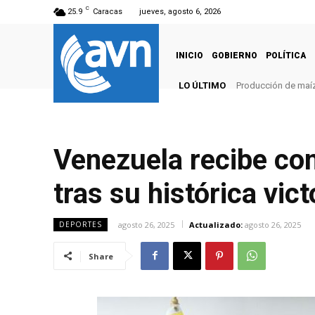
C
25.9
Caracas
jueves, agosto 6, 2026
INICIO
GOBIERNO
POLÍTICA
LO ÚLTIMO
Producción de maíz
Venezuela recibe con
tras su histórica vict
agosto 26, 2025
Actualizado:
agosto 26, 2025
DEPORTES
Share