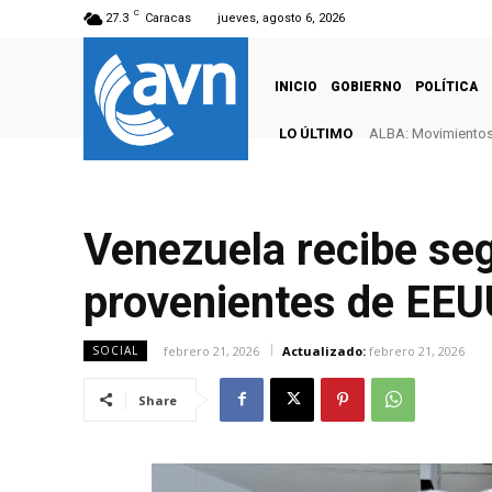
C
27.3
Caracas
jueves, agosto 6, 2026
INICIO
GOBIERNO
POLÍTICA
LO ÚLTIMO
ALBA: Movimientos 
Venezuela recibe se
provenientes de EEU
febrero 21, 2026
Actualizado:
febrero 21, 2026
SOCIAL
Share