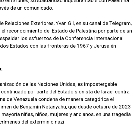
ó este lunes, su solidaridad inquebrantable con Palestina
ravés de un comunicado.
 de Relaciones Exteriores, Yván Gil, en su canal de Telegram,
a el reconocimiento del Estado de Palestina por parte de un
spaldar los esfuerzos de la Conferencia Internacional
 dos Estados con las fronteras de 1967 y Jerusalén
:
ganización de las Naciones Unidas, es impostergable
o continuado por parte del Estado sionista de Israel contra
riana de Venezuela condena de manera categórica el
égimen de Benjamín Netanyahu, que desde octubre de 2023
 mayoría niñas, niños, mujeres y ancianos, en una tragedia
rímenes del exterminio nazi