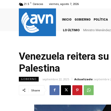
C
21.5
Caracas
viernes, agosto 7, 2026
INICIO
GOBIERNO
POLÍTICA
LO ÚLTIMO
Ministro Menéndez: 
Venezuela reitera su
Palestina
septiembre 22, 2025
Actualizado:
septiembre 2
GOBIERNO
Share