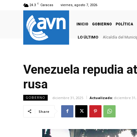
C
24.3
Caracas
viernes, agosto 7, 2026
INICIO
GOBIERNO
POLÍTICA
LO ÚLTIMO
Alcaldía del Munici
Venezuela repudia at
rusa
diciembre 31, 2025
Actualizado:
diciembre 31,
GOBIERNO
Share