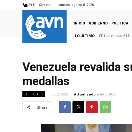
C
24.5
Caracas
sábado, agosto 8, 2026
INICIO
GOBIERNO
POLÍTICA
LO ÚLTIMO
EE.UU. desvía 51 b
Venezuela revalida s
medallas
julio 2, 2025
Actualizado:
julio 2, 2025
DEPORTES
Share