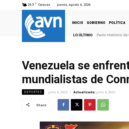
C
24.3
Caracas
jueves, agosto 6, 2026
INICIO
GOBIERNO
POLÍTICA
LO ÚLTIMO
Pacto Histórico de
Venezuela se enfrent
mundialistas de Co
junio 6, 2025
Actualizado:
junio 6, 2025
DEPORTES
Share