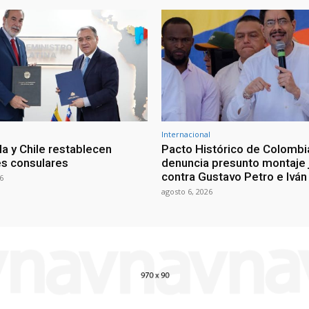
Internacional
a y Chile restablecen
Pacto Histórico de Colombi
es consulares
denuncia presunto montaje j
contra Gustavo Petro e Ivá
6
agosto 6, 2026