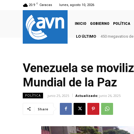
C
20.9
Caracas
lunes, agosto 10, 2026
INICIO
GOBIERNO
POLÍTICA
LO ÚLTIMO
450 megavatios de 
Venezuela se moviliz
Mundial de la Paz
junio 25, 2025
Actualizado:
junio 26, 2025
POLÍTICA
Share