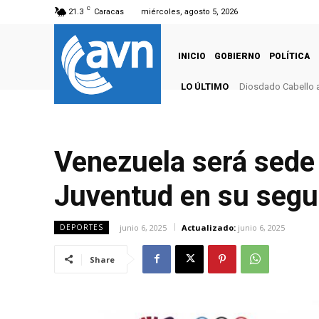
C
21.3
Caracas
miércoles, agosto 5, 2026
INICIO
GOBIERNO
POLÍTICA
LO ÚLTIMO
Diosdado Cabello a
Venezuela será sede 
Juventud en su segu
junio 6, 2025
Actualizado:
junio 6, 2025
DEPORTES
Share