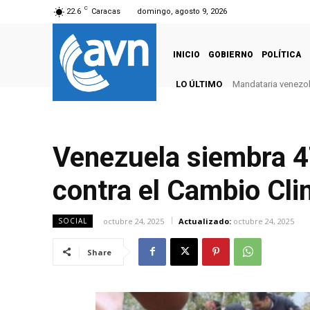
C
22.6
Caracas
domingo, agosto 9, 2026
INICIO
GOBIERNO
POLÍTICA
LO ÚLTIMO
Mandataria venezola
Venezuela siembra 47
contra el Cambio Cli
octubre 24, 2025
Actualizado:
octubre 24, 2025
SOCIAL
Share