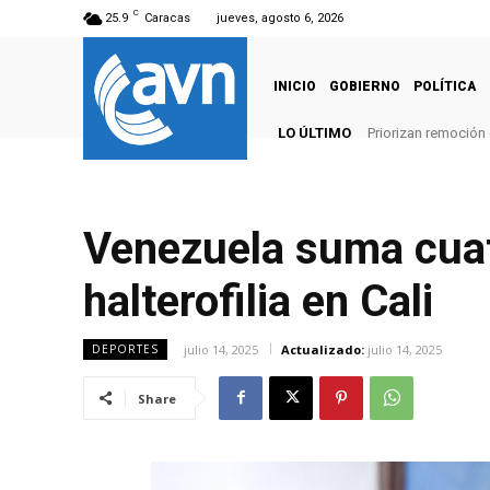
C
25.9
Caracas
jueves, agosto 6, 2026
INICIO
GOBIERNO
POLÍTICA
LO ÚLTIMO
Priorizan remoción
Venezuela suma cuat
halterofilia en Cali
julio 14, 2025
Actualizado:
julio 14, 2025
DEPORTES
Share