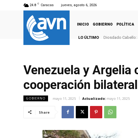
C
24.8
Caracas
jueves, agosto 6, 2026
INICIO
GOBIERNO
POLÍTICA
LO ÚLTIMO
Diosdado Cabello: 
Venezuela y Argelia 
cooperación bilateral
mayo 11, 2025
Actualizado:
mayo 11, 2025
GOBIERNO
Share