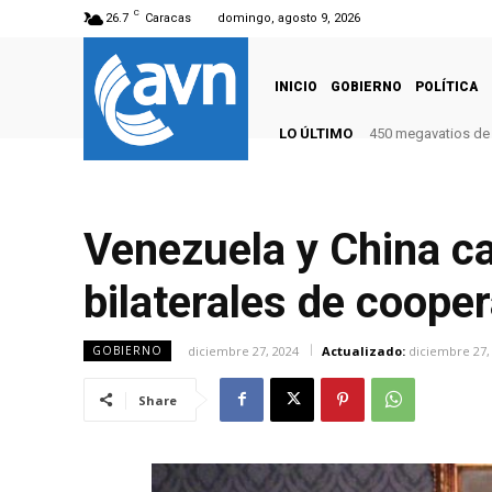
C
26.7
Caracas
domingo, agosto 9, 2026
INICIO
GOBIERNO
POLÍTICA
LO ÚLTIMO
450 megavatios de 
Venezuela y China cal
bilaterales de coope
diciembre 27, 2024
Actualizado:
diciembre 27,
GOBIERNO
Share