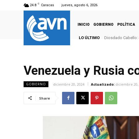
C
24.8
Caracas
jueves, agosto 6, 2026
INICIO
GOBIERNO
POLÍTICA
LO ÚLTIMO
Diosdado Cabello: 
Venezuela y Rusia co
diciembre 20, 2024
Actualizado:
diciembre 20,
GOBIERNO
Share