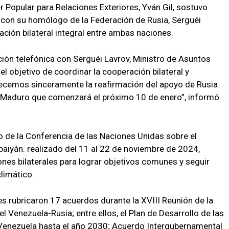
er Popular para Relaciones Exteriores, Yván Gil, sostuvo
 con su homólogo de la Federación de Rusia, Serguéi
ción bilateral integral entre ambas naciones.
ón telefónica con Serguéi Lavrov, Ministro de Asuntos
el objetivo de coordinar la cooperación bilateral y
decemos sinceramente la reafirmación del apoyo de Rusia
 Maduro que comenzará el próximo 10 de enero”, informó
o de la Conferencia de las Naciones Unidas sobre el
aiyán. realizado del 11 al 22 de noviembre de 2024,
ones bilaterales para lograr objetivos comunes y seguir
limático.
 rubricaron 17 acuerdos durante la XVIII Reunión de la
 Venezuela-Rusia; entre ellos, el Plan de Desarrollo de las
Venezuela hasta el año 2030; Acuerdo Intergubernamental