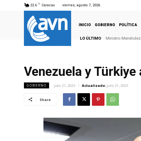
C
22.6
Caracas
viernes, agosto 7, 2026
INICIO
GOBIERNO
POLÍTICA
LO ÚLTIMO
Ministro Menéndez: 
Venezuela y Türkiye 
julio 21, 2025
Actualizado:
julio 21, 2025
GOBIERNO
Share