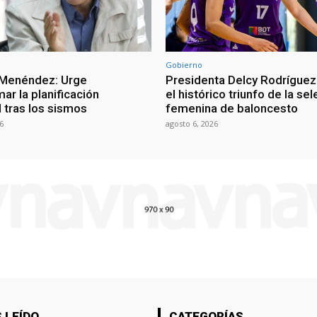
Gobierno
 Menéndez: Urge
Presidenta Delcy Rodríguez
ar la planificación
el histórico triunfo de la se
al tras los sismos
femenina de baloncesto
6
agosto 6, 2026
 LEÍDO
CATEGORÍAS