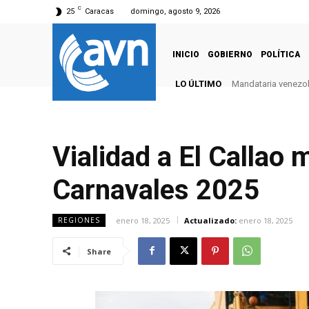
C
25
Caracas
domingo, agosto 9, 2026
INICIO
GOBIERNO
POLÍTICA
LO ÚLTIMO
Mandataria venezola
Vialidad a El Callao 
Carnavales 2025
enero 18, 2025
Actualizado:
enero 18, 2025
REGIONES
Share