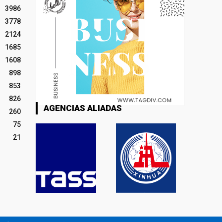
3986
3778
2124
1685
1608
898
853
826
AGENCIAS ALIADAS
260
75
21