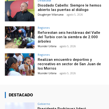
Destacada
Diosdado Cabello: Siempre le hemos
abierto las puertas al diálogo
Douglenyer Villanueva
-
agosto 5, 2026
Regiones
Reforestan seis hectáreas del Valle
del Turbio con la siembra de 2.000
árboles
Wuinder Urbina
-
agosto 5, 2026
Regiones
Realizan encuentro deportivo y
recreativo en sector de San Juan de
los Morros
Wuinder Urbina
-
agosto 5, 2026
DESTACADO
Gobierno
Presidenta Rodríguez lideró