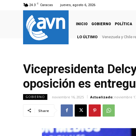
C
24.3
Caracas
jueves, agosto 6, 2026
INICIO
GOBIERNO
POLÍTICA
LO ÚLTIMO
Venezuela y Chile 
Vicepresidenta Delcy
oposición es entregu
noviembre 16, 2025
Actualizado:
noviembre 17
GOBIERNO
Share