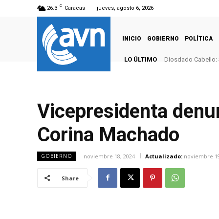
C
26.3
Caracas
jueves, agosto 6, 2026
INICIO
GOBIERNO
POLÍTICA
LO ÚLTIMO
Diosdado Cabello: 
Vicepresidenta denun
Corina Machado
noviembre 18, 2024
Actualizado:
noviembre 19
GOBIERNO
Share