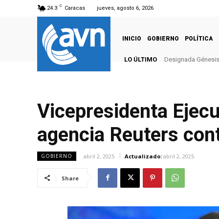
C
24.3
Caracas
jueves, agosto 6, 2026
INICIO
GOBIERNO
POLÍTICA
LO ÚLTIMO
Designada Génesis G
Vicepresidenta Ejec
agencia Reuters con
abril 2, 2025
Actualizado:
abril 2, 2025
GOBIERNO
Share