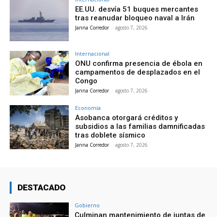
EE.UU. desvía 51 buques mercantes
tras reanudar bloqueo naval a Irán
Janna Corredor
-
agosto 7, 2026
Internacional
ONU confirma presencia de ébola en
campamentos de desplazados en el
Congo
Janna Corredor
-
agosto 7, 2026
Economía
Asobanca otorgará créditos y
subsidios a las familias damnificadas
tras doblete sísmico
Janna Corredor
-
agosto 7, 2026
DESTACADO
Gobierno
Culminan mantenimiento de juntas de