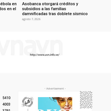
 ébola en
Asobanca otorgará créditos y
os en el
subsidios a las familias
damnificadas tras doblete sísmico
agosto 7, 2026
- Advertisement -
5410
4003
3791