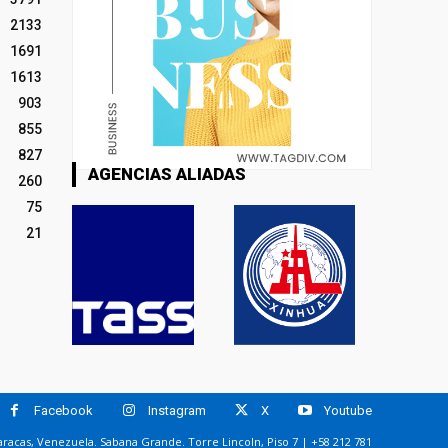
2133
1691
1613
903
855
827
AGENCIAS ALIADAS
260
75
21
Facebook
Instagram
X
Youtube
racas, Venezuela. Sabana Grande. Torre Lincoln, Piso 7 | +58 212 781