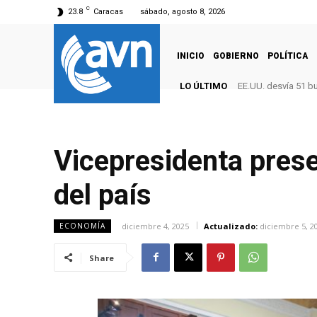
C
23.8
Caracas
sábado, agosto 8, 2026
INICIO
GOBIERNO
POLÍTICA
LO ÚLTIMO
EE.UU. desvía 51 b
Vicepresidenta pres
del país
diciembre 4, 2025
Actualizado:
diciembre 5, 2
ECONOMÍA
Share