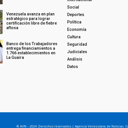
Social
Venezuela avanza en plan
Deportes
estratégico para lograr
Política
certificación libre de fiebre
aftosa
Economía
Cultura
Banco de los Trabajadores
Seguridad
entrega financiamientos a
Judiciales
1.766 establecimientos en
La Guaira
Análisis
Datos
© AVN – 2024. Derechos reservados | Agencia Venezolana de Noticias. Ca