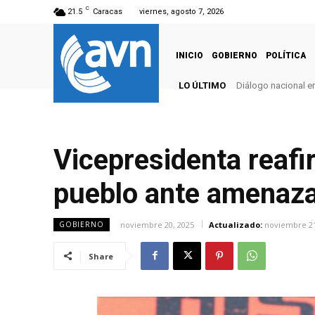
C
21.5
Caracas
viernes, agosto 7, 2026
INICIO
GOBIERNO
POLÍTICA
LO ÚLTIMO
Diálogo nacional e
Vicepresidenta reafir
pueblo ante amenaz
noviembre 20, 2025
Actualizado:
noviembre 21
GOBIERNO
Share