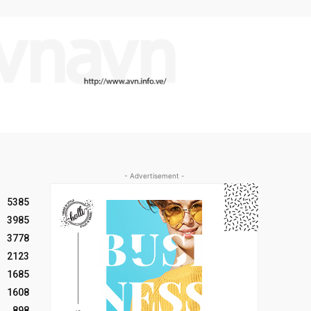
- Advertisement -
5385
3985
3778
2123
1685
1608
898