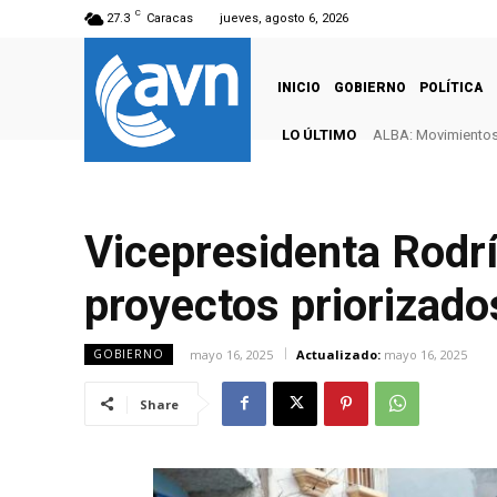
C
27.3
Caracas
jueves, agosto 6, 2026
INICIO
GOBIERNO
POLÍTICA
LO ÚLTIMO
ALBA: Movimientos 
Vicepresidenta Rodr
proyectos priorizad
mayo 16, 2025
Actualizado:
mayo 16, 2025
GOBIERNO
Share