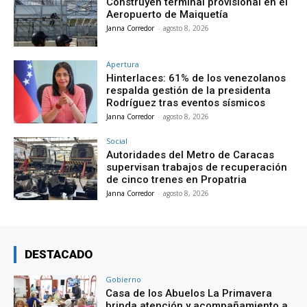
Construyen terminal provisional en el
Aeropuerto de Maiquetía
Janna Corredor
-
agosto 8, 2026
Apertura
Hinterlaces: 61% de los venezolanos
respalda gestión de la presidenta
Rodríguez tras eventos sísmicos
Janna Corredor
-
agosto 8, 2026
Social
Autoridades del Metro de Caracas
supervisan trabajos de recuperación
de cinco trenes en Propatria
Janna Corredor
-
agosto 8, 2026
DESTACADO
Gobierno
Casa de los Abuelos La Primavera
brinda atención y acompañamiento a