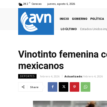
C
28.2
Caracas
jueves, agosto 6, 2026
INICIO
GOBIERNO
POLÍTICA
LO ÚLTIMO
Estados Unidos imp
Vinotinto femenina c
mexicanos
febrero 4, 2026
Actualizado:
febrero 4, 2026
DEPORTES
Share