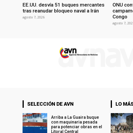
EE.UU. desvía 51 buques mercantes
ONU conf
tras reanudar bloqueo naval a Irán
campame
Congo
agosto 7, 2026
agosto 7, 202
SELECCIÓN DE AVN
LO MÁS
Arriba a La Guaira buque
con maquinaria pesada
para potenciar obras en el
Litoral Central