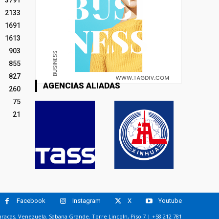
2133
1691
1613
903
855
827
AGENCIAS ALIADAS
260
75
21
Facebook
Instagram
X
Youtube
racas, Venezuela. Sabana Grande. Torre Lincoln, Piso 7 | +58 212 781