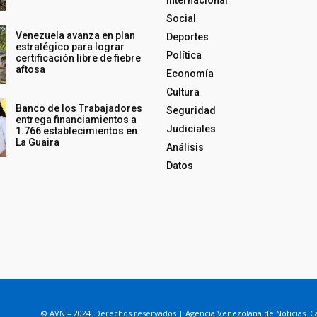
Social
Venezuela avanza en plan
Deportes
estratégico para lograr
Política
certificación libre de fiebre
aftosa
Economía
Cultura
Banco de los Trabajadores
Seguridad
entrega financiamientos a
Judiciales
1.766 establecimientos en
La Guaira
Análisis
Datos
© AVN – 2024. Derechos reservados | Agencia Venezolana de Noticias. Ca