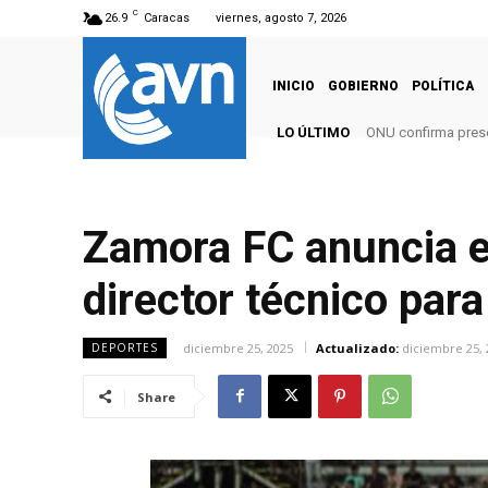
C
26.9
Caracas
viernes, agosto 7, 2026
INICIO
GOBIERNO
POLÍTICA
LO ÚLTIMO
ONU confirma pres
Zamora FC anuncia e
director técnico par
diciembre 25, 2025
Actualizado:
diciembre 25, 
DEPORTES
Share