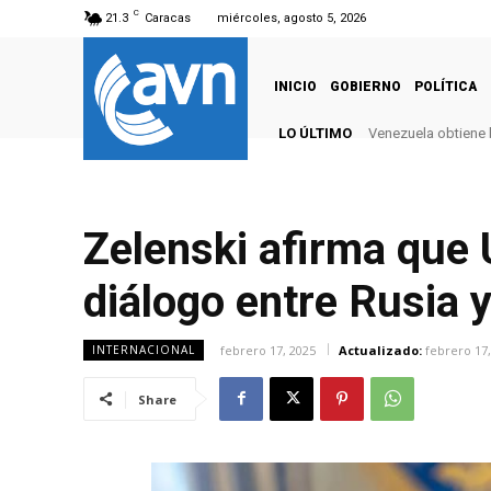
C
21.3
Caracas
miércoles, agosto 5, 2026
INICIO
GOBIERNO
POLÍTICA
LO ÚLTIMO
Venezuela obtiene 
Zelenski afirma que 
diálogo entre Rusia 
febrero 17, 2025
Actualizado:
febrero 17,
INTERNACIONAL
Share