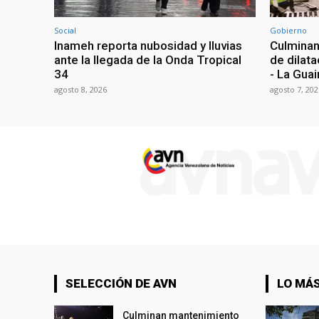
Social
Gobierno
Inameh reporta nubosidad y lluvias
Culminan
ante la llegada de la Onda Tropical
de dilata
34
- La Guai
agosto 8, 2026
agosto 7, 202
SELECCIÓN DE AVN
LO MÁS
Culminan mantenimiento