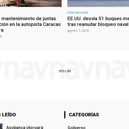
Internacional
 mantenimiento de juntas
EE.UU. desvía 51 buques m
ción en la autopista Caracas
tras reanudar bloqueo naval 
ra
agosto 7, 2026
6
 LEÍDO
CATEGORÍAS
Asobanca otorgará
Gobierno