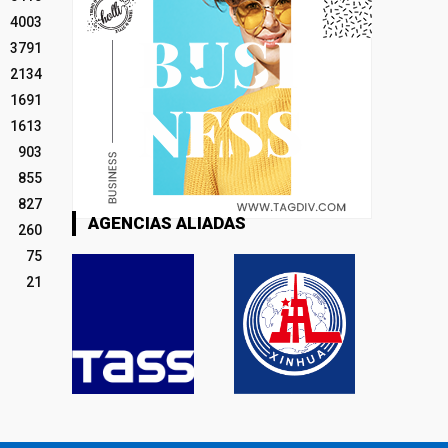
4003
3791
2134
1691
1613
903
855
827
AGENCIAS ALIADAS
260
75
21