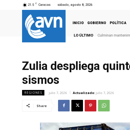
C
21.5
Caracas
sábado, agosto 8, 2026
INICIO
GOBIERNO
POLÍTICA
LO ÚLTIMO
Culminan mantenimie
Zulia despliega quint
sismos
julio 7, 2026
Actualizado:
julio 7, 2026
REGIONES
Share