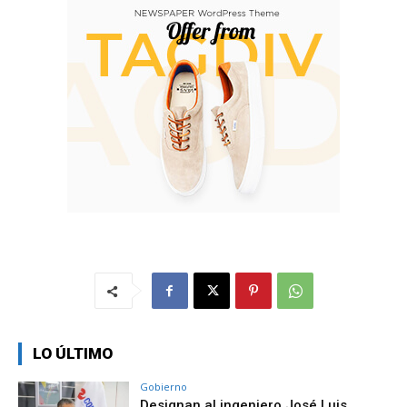
LO ÚLTIMO
Gobierno
Designan al ingeniero José Luis