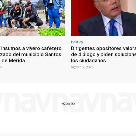
Política
 insumos a vivero cafetero
Dirigentes opositores valora
izado del municipio Santos
de diálogo y piden solucion
 de Mérida
los ciudadanos
6
agosto 7, 2026