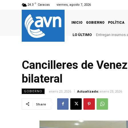
C
24.3
Caracas
viernes, agosto 7, 2026
INICIO
GOBIERNO
POLÍTICA
LO ÚLTIMO
Entregan insumos a
Cancilleres de Venez
bilateral
enero 23, 2026
Actualizado:
enero 23, 2026
GOBIERNO
Share